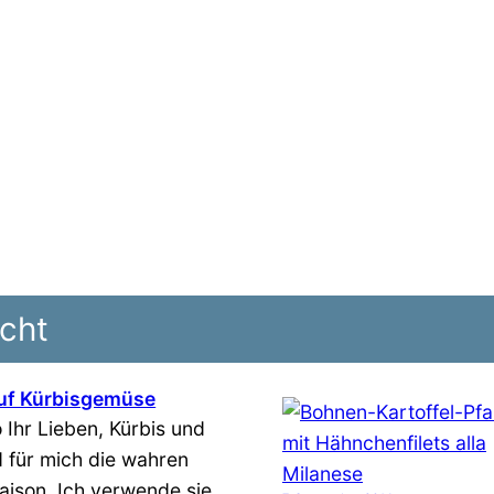
cht
uf Kürbisgemüse
 Ihr Lieben, Kürbis und
d für mich die wahren
aison. Ich verwende sie