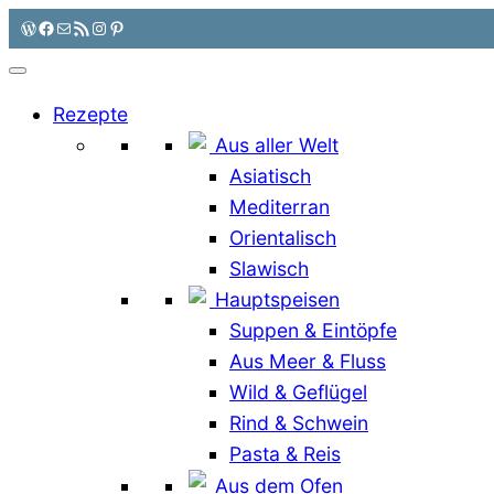
Zum
WordPress
Facebook
E-Mail
RSS-Feed
Instagram
Pinterest
Inhalt
springen
Rezepte
Aus aller Welt
Asiatisch
Mediterran
Orientalisch
Slawisch
Hauptspeisen
Suppen & Eintöpfe
Aus Meer & Fluss
Wild & Geflügel
Rind & Schwein
Pasta & Reis
Aus dem Ofen