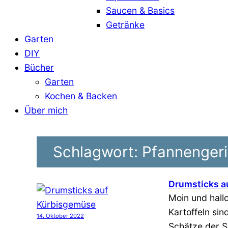
Saucen & Basics
Getränke
Garten
DIY
Bücher
Garten
Kochen & Backen
Über mich
Schlagwort:
Pfannengeri
Drumsticks a
Moin und hallo
Kartoffeln sin
14. Oktober 2022
Schätze der S