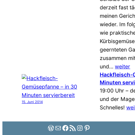
derzeit fast t
meinen Gerich
wieder. Im fo
wie praktisch
Kürbisgemüse 
geernteten G
zusammen mit
und…
weiter
Hackfleisch-
Minuten servi
19:00 Uhr – de
und der Magen
15. Juni 2014
Schnelles!
wei
WordPress
E-Mail
Facebook
RSS-Feed
Instagram
Pinterest